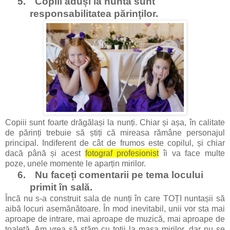
5.
Copiii aduși la nuntă sunt
responsabilitatea părinților.
Copiii sunt foarte drăgălași la nunți. Chiar și așa, în calitate
de părinți trebuie să știți că mireasa rămâne personajul
principal. Indiferent de cât de frumos este copilul, și chiar
dacă până și acest
fotograf profesionist
îi va face multe
poze, unele momente le aparțin mirilor.
6.
Nu faceți comentarii pe tema locului
primit în sală.
Încă nu s-a construit sala de nunți în care TOȚI nuntașii să
aibă locuri asemănătoare. În mod inevitabil, unii vor sta mai
aproape de intrare, mai aproape de muzică, mai aproape de
toaletă. Am vrea să stăm cu toții la masa mirilor, dar nu se