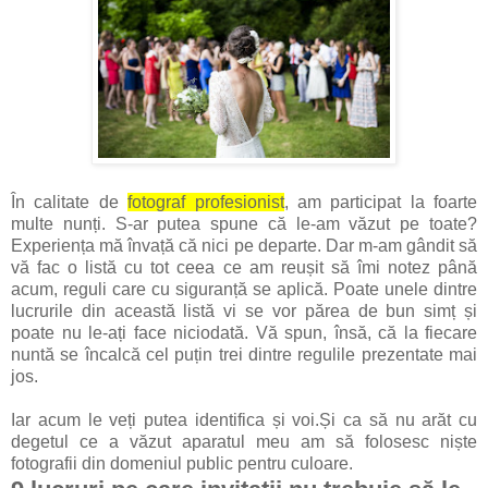
În calitate de
fotograf profesionist
, am participat la foarte
multe nunți. S-ar putea spune că le-am văzut pe toate?
Experiența mă învață că nici pe departe. Dar m-am gândit să
vă fac o listă cu tot ceea ce am reușit să îmi notez până
acum, reguli care cu siguranță se aplică. Poate unele dintre
lucrurile din această listă vi se vor părea de bun simț și
poate nu le-ați face niciodată. Vă spun, însă, că la fiecare
nuntă se încalcă cel puțin trei dintre regulile prezentate mai
jos.
Iar acum le veți putea identifica și voi.Și ca să nu arăt cu
degetul ce a văzut aparatul meu am să folosesc niște
fotografii din domeniul public pentru culoare.