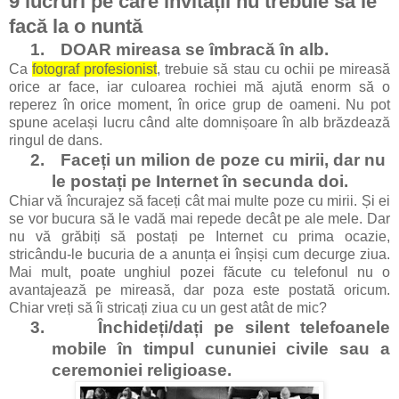
9 lucruri pe care invitații nu trebuie să le
facă la o nuntă
1.
DOAR mireasa se îmbracă în alb.
Ca
fotograf profesionist
, trebuie să stau cu ochii pe mireasă
orice ar face, iar culoarea rochiei mă ajută enorm să o
reperez în orice moment, în orice grup de oameni. Nu pot
spune același lucru când alte domnișoare în alb brăzdează
ringul de dans.
2.
Faceți un milion de poze cu mirii, dar nu
le postați pe Internet în secunda doi.
Chiar vă încurajez să faceți cât mai multe poze cu mirii. Și ei
se vor bucura să le vadă mai repede decât pe ale mele. Dar
nu vă grăbiți să postați pe Internet cu prima ocazie,
stricându-le bucuria de a anunța ei înșiși cum decurge ziua.
Mai mult, poate unghiul pozei făcute cu telefonul nu o
avantajează pe mireasă, dar poza este postată oricum.
Chiar vreți să îi stricați ziua cu un gest atât de mic?
3.
Închideți/dați pe silent telefoanele
mobile în timpul cununiei civile sau a
ceremoniei religioase.