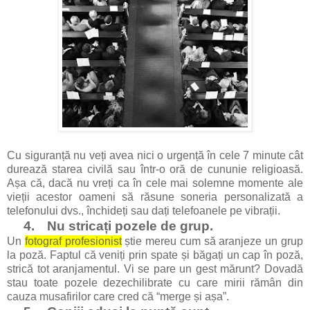
Cu siguranță nu veți avea nici o urgență în cele 7 minute cât
durează starea civilă sau într-o oră de cununie religioasă.
Așa că, dacă nu vreți ca în cele mai solemne momente ale
vieții acestor oameni să răsune soneria personalizată a
telefonului dvs., închideți sau dați telefoanele pe vibrații.
4.
Nu stricați pozele de grup.
Un
fotograf profesionist
știe mereu cum să aranjeze un grup
la poză. Faptul că veniți prin spate și băgați un cap în poză,
strică tot aranjamentul. Vi se pare un gest mărunt? Dovadă
stau toate pozele dezechilibrate cu care mirii rămân din
cauza musafirilor care cred că
“merge
și așa
”.