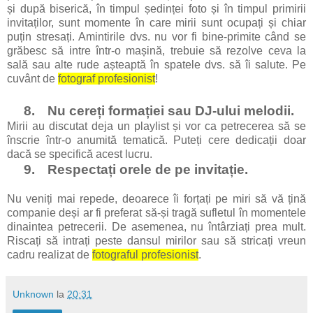
și după biserică, în timpul ședinței foto și în timpul primirii
invitaților, sunt momente în care mirii sunt ocupați și chiar
puțin stresați. Amintirile dvs. nu vor fi bine-primite când se
grăbesc să intre într-o mașină, trebuie să rezolve ceva la
sală sau alte rude așteaptă în spatele dvs. să îi salute. Pe
cuvânt de
fotograf profesionist
!
8.
Nu cereți formației sau DJ-ului melodii.
Mirii au discutat deja un playlist și vor ca petrecerea să se
înscrie într-o anumită tematică. Puteți cere dedicații doar
dacă se specifică acest lucru.
9.
Respectați orele de pe invitație.
Nu veniți mai repede, deoarece îi forțați pe miri să vă țină
companie deși ar fi preferat să-și tragă sufletul în momentele
dinaintea petrecerii. De asemenea, nu întârziați prea mult.
Riscați să intrați peste dansul mirilor sau să stricați vreun
cadru realizat de
fotograful profesionist
.
Unknown
la
20:31