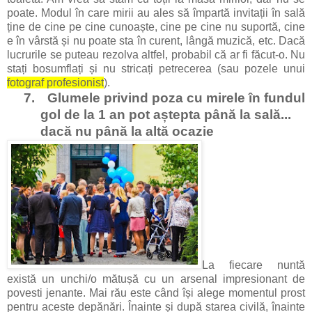
poate. Modul în care mirii au ales să împartă invitații în sală
ține de cine pe cine cunoaște, cine pe cine nu suportă, cine
e în vârstă și nu poate sta în curent, lângă muzică, etc. Dacă
lucrurile se puteau rezolva altfel, probabil că ar fi făcut-o. Nu
stați bosumflați și nu stricați petrecerea (sau pozele unui
fotograf profesionist
).
7.
Glumele privind poza cu mirele în fundul
gol de la 1 an pot aștepta până la sală...
dacă nu până la altă ocazie
La fiecare nuntă
există un unchi/o mătușă cu un arsenal impresionant de
povesti jenante. Mai rău este când își alege momentul prost
pentru aceste depănări. Înainte și după starea civilă, înainte